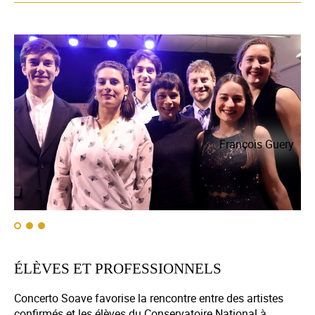
ry
François Guery
ÉLÈVES ET PROFESSIONNELS
Concerto Soave favorise la rencontre entre des artistes
confirmés et les élèves du Conservatoire National à